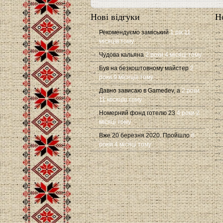
Нові відгуки
Н
Рекомендуємо заміський
1 рік 11
місяців тому
Чудова кальяна
2 роки 4 місяці тому
Був на безкоштовному майстер
2
роки 9 місяців тому
Давно зависаю в Gamedev, а
2 роки
11 місяців тому
Номерний фонд готелю 23
4 роки 2
місяці тому
Вже 20 березня 2020. Пройшло
6
років 4 місяці тому