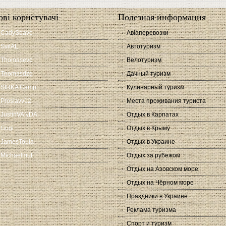
ові користувачі
Полезная информация
CadySeave
Авіаперевозки
SvitAL
Автотуризм
Thomasevc
Велотуризм
Thomasdzq
Дачный туризм
SIRKA Camp
Кулинарный туризм
Proslavv12
Места проживания туриста
JustinVANDA
Отдых в Карпатах
Gogi
Отдых в Крыму
JamesToula
Отдых в Украине
Michaelmut
Отдых за рубежом
Отдых на Азовском море
Отдых на Чёрном море
Праздники в Украине
Реклама туризма
Спорт и туризм