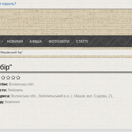
и пароль?
Г
НОВИНИ
АФІША
ФОТОЗВІТИ
СТАТТІ
"Машівський бір"
бір"
гіон:
Волинська обл.
сто:
Любомль
дреса:
Волинська обл., Любомльський р-н, с. Машів, вул. Садова, 21,
ид:
Кемпінги