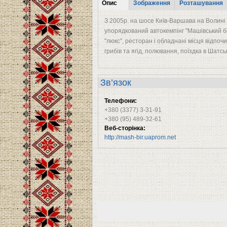
Tabs
Опис
Зображення
Розташування
(активна
З 2005р. на шосе Київ-Варшава на Волині 
вкладка)
упорядкований автокемпінг "Машівський бір
"люкс", ресторан і обладнані місця відпоч
грибів та ягід, полювання, поїздка в Шатс
Зв’язок
Телефони:
+380 (3377) 3-31-91
+380 (95) 489-32-61
Веб-сторінка:
http://mash-bir.uaprom.net