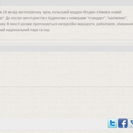
в 18 км від автоперегону крізь польський кордон-Ягодин-з'явився новий
". До послуг автотуристів є будиночки з номерами "стандарт", "напівлюкс",
инку. В якості розваг пропонуються екскурсійні маршрути, риболовля, збирання
ький національний парк та інш.