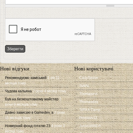
Нові відгуки
Нові користувачі
Рекомендуємо заміський
1 рік 11
CadySeave
місяців тому
SvitAL
Чудова кальяна
2 роки 4 місяці тому
Thomasevc
Був на безкоштовному майстер
2
Thomasdzq
роки 9 місяців тому
SIRKA Camp
Давно зависаю в Gamedev, а
2 роки
11 місяців тому
Proslavv12
Номерний фонд готелю 23
4 роки 2
JustinVANDA
місяці тому