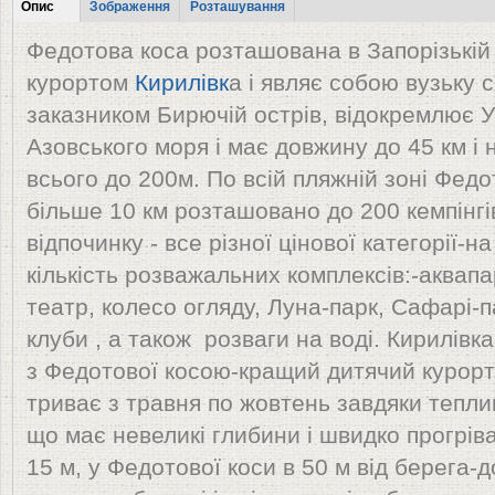
Tabs
Опис
Зображення
Розташування
(активна
Федотова коса розташована в Запорізькій 
вкладка)
курортом
Кирилівк
а і являє собою вузьку с
заказником Бирючій острів, відокремлює 
Азовського моря і має довжину до 45 км і
всього до 200м. По всій пляжній зоні Фед
більше 10 км розташовано до 200 кемпінгі
відпочинку - все різної цінової категорії-н
кількість розважальних комплексів:-аквапар
театр, колесо огляду, Луна-парк, Сафарі-п
клуби , а також розваги на воді. Кирилівка
з Федотової косою-кращий дитячий курорт
триває з травня по жовтень завдяки тепл
що має невеликі глибини і швидко прогрів
15 м, у Федотової коси в 50 м від берега-д