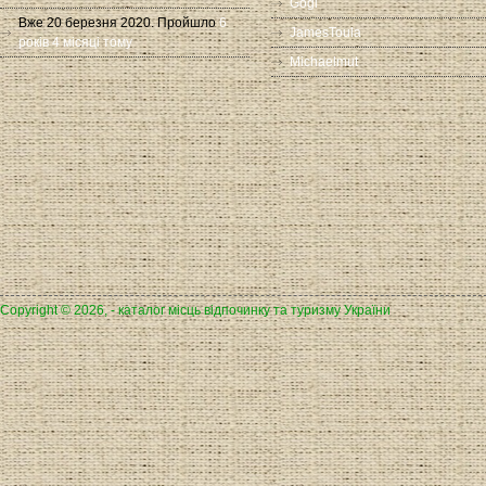
Gogi
Вже 20 березня 2020. Пройшло
6
JamesToula
років 4 місяці тому
Michaelmut
Copyright © 2026, - каталог місць відпочинку та туризму України