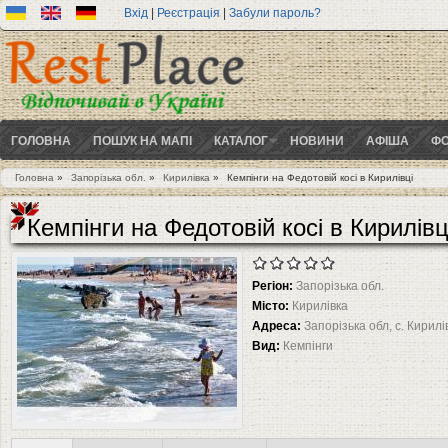
Вхід
|
Реєстрація
|
Забули пароль?
ГОЛОВНА
ПОШУК НА МАПІ
КАТАЛОГ
НОВИНИ
АФІША
ФО
Головна
»
Запорізька обл.
»
Кирилівка
»
Кемпінги на Федотовій косі в Кирилівці
Ви є тут
Кемпінги на Федотовій косі в Кирилівц
Регіон:
Запорізька обл.
Місто:
Кирилівка
Адреса:
Запорізька обл, с. Кирилі
Вид:
Кемпінги