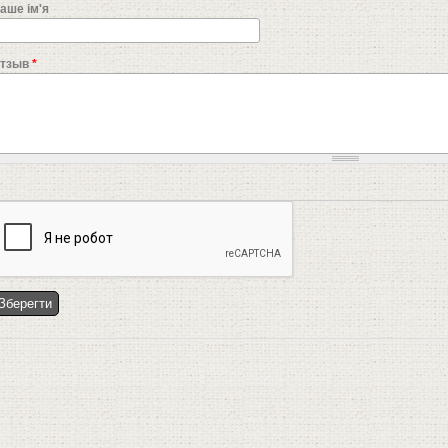
аше ім'я
тзыв
*