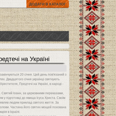
ДОДАТИ В КАТАЛОГ
едтечі на Україні
 закінчуються 20 січня. Цей день пов'язаний з
ях. Двадцятого січня українці святкують
рестителя, Предтечі на Україні, в народі -
". Святий Іоанн, за церковними переказами,
 у підготовці до явища Ісуса Христа. Своїм
 являв людям приклад святого життя. За
 голови. Частина його святих мощей похована
арія в Ізраїлі.