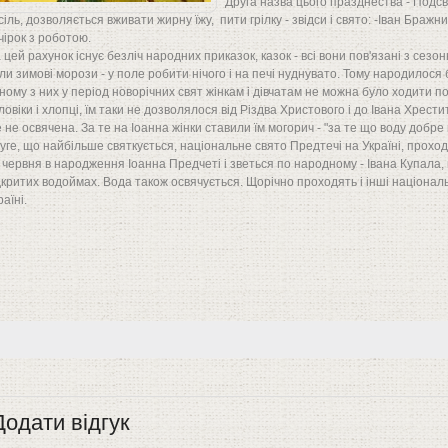
Друга назва цього празднества - Подс
сіль, дозволяється вживати жирну їжу, пити грілку - звідси і свято: -Іван Бражни
чірок з роботою.
 цей рахунок існує безліч народних приказок, казок - всі вони пов'язані з сезо
ли зимові морози - у поле робити нічого і на печі нуднувато. Тому народилося б
ному з них у період новорічних свят жінкам і дівчатам не можна було ходити по
ловіки і хлопці, їм таки не дозволялося від Різдва Христового і до Івана Хрест
 не освячена. За те на Іоанна жінки ставили їм могорич - "за те що воду добре
уге, що найбільше святкується, національне свято Предтечі на Україні, проход
 червня в народження Іоанна Предчеті і зветься по народному - Івана Купала, 
дкритих водоймах. Вода також освячується. Щорічно проходять і інші націонал
раїні.
Додати відгук