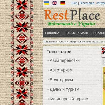
Вхід
|
Реєстрація
|
Забул
ГОЛОВНА
ПОШУК НА МАПІ
КАТАЛО
Головна
»
Статті
»
Національне свято Івана Хрест
Ви є тут
Темы статей
Авиаперевозки
Автотуризм
Велотуризм
Дачный туризм
Кулинарный туризм