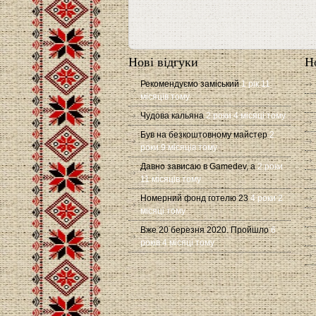
Нові відгуки
Н
Рекомендуємо заміський
1 рік 11
місяців тому
Чудова кальяна
2 роки 4 місяці тому
Був на безкоштовному майстер
2
роки 9 місяців тому
Давно зависаю в Gamedev, а
2 роки
11 місяців тому
Номерний фонд готелю 23
4 роки 2
місяці тому
Вже 20 березня 2020. Пройшло
6
років 4 місяці тому