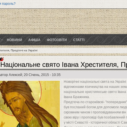
и пароль?
Г
НОВИНИ
АФІША
ФОТОЗВІТИ
СТАТТІ
ителя, Предтечі на Україні
Національне свято Івана Хрестителя, Пр
Автор
Алексей
; 20 Січень, 2015 - 10:35
Новорічні національні свята на Україні
відгомонами язичництва на наших земл
національне християнське свято Івана Х
Івана Бражника.
Предтеча по старокіївскі- "попередник
був посланий богом для допомоги людям
скромним чином і проповідуванням він
свою віру і проповіді був позбавлений
у місті Севастії - історичної області Сам