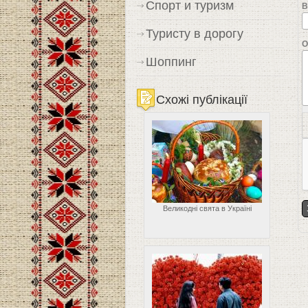
Спорт и туризм
В
Туристу в дорогу
О
Шоппинг
Схожі публікації
Великодні свята в Україні