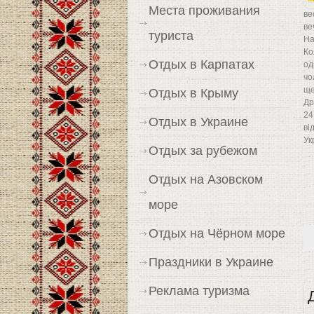
Места проживания
ве
ве
туриста
На
Ко
Отдых в Карпатах
од
чо
ще
Отдых в Крыму
Др
24
Отдых в Украине
ві
Ук
Отдых за рубежом
Отдых на Азовском
море
Отдых на Чёрном море
Праздники в Украине
Реклама туризма