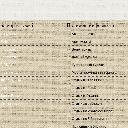
ові користувачі
Полезная информация
CadySeave
Авіаперевозки
SvitAL
Автотуризм
Thomasevc
Велотуризм
Thomasdzq
Дачный туризм
SIRKA Camp
Кулинарный туризм
Proslavv12
Места проживания туриста
JustinVANDA
Отдых в Карпатах
Gogi
Отдых в Крыму
JamesToula
Отдых в Украине
Michaelmut
Отдых за рубежом
Отдых на Азовском море
Отдых на Чёрном море
Праздники в Украине