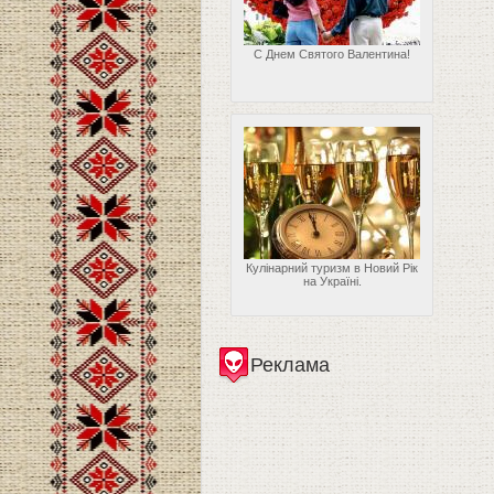
С Днем Святого Валентина!
Кулінарний туризм в Новий Рік
на Україні.
Реклама