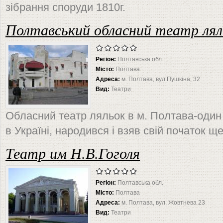
зібрання споруди 1810г.
Полтавський обласний театр лял
Регіон:
Полтавська обл.
Місто:
Полтава
Адреса:
м. Полтава, вул.Пушкіна, 32
Вид:
Театри
Обласний театр ляльок в м. Полтава-один 
в Україні, народився і взяв свій початок щ
Театр им Н.В.Гоголя
Регіон:
Полтавська обл.
Місто:
Полтава
Адреса:
м. Полтава, вул. Жовтнева 23
Вид:
Театри