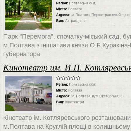
Регіон:
Полтавська обл.
Місто:
Полтава
Адреса:
м. Полтава, Першотравневий просп
Вид:
Аттракціони
Парк "Перемога", спочатку-міський сад, бу
м.Полтава з ініціативи князя О.Б.Куракіна
губернатора.
Кинотеатр им. И.П. Котляревськ
Регіон:
Полтавська обл.
Місто:
Полтава
Адреса:
М. Полтава, вул. Октябрська, 31
Вид:
Кінотеатри
Кінотеатр ім. Котляревського розташовани
м.Полтава на Круглій площі в колишньому