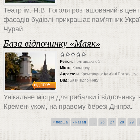
Театр ім. Н.В. Гоголя розташований в цент
фасадів будівлі прикрашає пам'ятник Украї
Чурай.
База відпочинку «Маяк»
Регіон:
Полтавська обл.
Місто:
Кременчуг
Адреса:
м. Кременчук, с Кам'яні Потоки, вул
Вид:
Бази відпочинку
від
100₴
Унікальне місце для рибалки і відпочинку 
Кременчуком, на правому березі Дніпра.
Сторінки
« перша
‹ назад
…
26
27
28
29