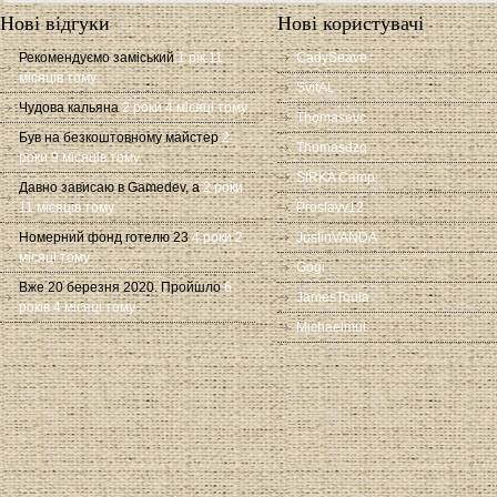
Нові відгуки
Нові користувачі
Рекомендуємо заміський
1 рік 11
CadySeave
місяців тому
SvitAL
Чудова кальяна
2 роки 4 місяці тому
Thomasevc
Був на безкоштовному майстер
2
Thomasdzq
роки 9 місяців тому
SIRKA Camp
Давно зависаю в Gamedev, а
2 роки
11 місяців тому
Proslavv12
Номерний фонд готелю 23
4 роки 2
JustinVANDA
місяці тому
Gogi
Вже 20 березня 2020. Пройшло
6
JamesToula
років 4 місяці тому
Michaelmut