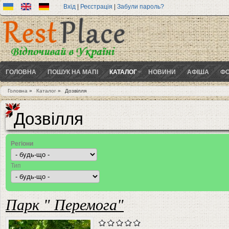
Вхід
|
Реєстрація
|
Забули пароль?
ГОЛОВНА
ПОШУК НА МАПІ
КАТАЛОГ
НОВИНИ
АФІША
ФО
Головна
»
Каталог
»
Дозвілля
Ви є тут
Дозвілля
Регіони
Тип
Парк " Перемога"