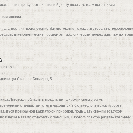
ложен в центре курорта и в пешей доступности ко всем источникам
ветом минвод
г: диагностика, водолечение, физиотерапия, озокеритотерапия, грязелечени
едуры, гинекологические процедуры, урологические процедуры, гирудотерап
ська обл.
слав
дница, ул.Степана Бандеры, 5
дница Львовской области и предлагает широкий спектр услуг.
современным стандартам, отель находится в бальнеологическом курорте
сладиться прекрасной Карпатской природой, подышать свежим воздухом,
 но и незабываемо отдохнуть с помощью широкого спектра развлекательных