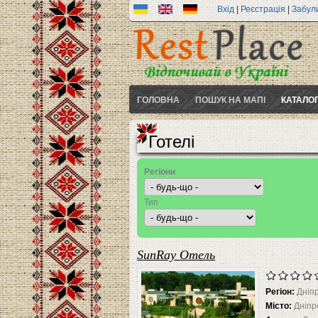
Вхід
|
Реєстрація
|
Забул
ГОЛОВНА
ПОШУК НА МАПІ
КАТАЛО
Готелі
Регіони
Тип
SunRay Отель
Регіон:
Дніп
Місто:
Дніпр