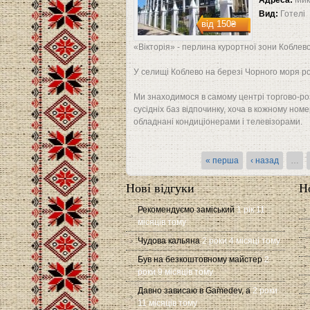
Адреса:
Мик
Вид:
Готелі
від
150₴
«Вікторія» - перлина курортної зони Коблево
У селищі Коблево на березі Чорного моря р
Ми знаходимося в самому центрі торгово-роз
сусідніх баз відпочинку, хоча в кожному номе
обладнані кондиціонерами і телевізорами.
Сторінки
« перша
‹ назад
…
Нові відгуки
Н
Рекомендуємо заміський
1 рік 11
місяців тому
Чудова кальяна
2 роки 4 місяці тому
Був на безкоштовному майстер
2
роки 9 місяців тому
Давно зависаю в Gamedev, а
2 роки
11 місяців тому