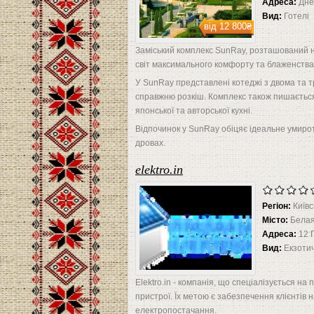
Адреса:
Дне
Вид:
Готелі
від
12 800₴
Заміський комплекс SunRay, розташований на
світ максимального комфорту та блаженства
У SunRay представлені котеджі з двома та 
справжню розкіш. Комплекс також пишається
японської та авторської кухні.
Відпочинок у SunRay обіцяє ідеальне умирот
дровах.
elektro.in
Регіон:
Київс
Місто:
Белая
Адреса:
12 
Вид:
Екзотич
Elektro.in - компанія, що спеціалізується н
пристрої. Їх метою є забезпечення клієнті
електропостачання.