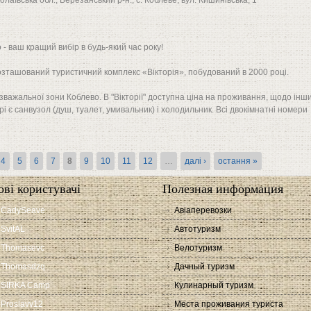
олаївська обл., Березанський р-н., с. Коблеве, вул. Кишинівська, 1
 - ваш кращий вибір в будь-який час року!
озташований туристичний комплекс «Вікторія», побудований в 2000 році.
важальної зони Коблево. В "Вікторії" доступна ціна на проживання, щодо інш
рі є санвузол (душ, туалет, умивальник) і холодильник. Всі двокімнатні номери
4
5
6
7
8
9
10
11
12
…
далі ›
остання »
ові користувачі
Полезная информация
CadySeave
Авіаперевозки
SvitAL
Автотуризм
Thomasevc
Велотуризм
Thomasdzq
Дачный туризм
SIRKA Camp
Кулинарный туризм
Proslavv12
Места проживания туриста