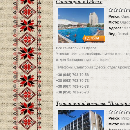
Санатории в Одессе
Регіон:
Одес
Місто:
Одес
Адреса:
Мал
Вид:
Готелі
від
450₴
Все санатории в Одессе
Уточнить есть ли свободные места в санато
отдел бронирования санатория:
Телефоны Санатории Одессы отдел бронир
+38 (048) 703-70-58
+38 (063) 703-70-73
+38 (067) 703-70-78
+38 (050) 703-70-73
Туристичний комплекс "Вікторія
Регіон:
Микол
Місто:
Кобле