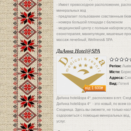
- Имеет превосходное расположение, распо
минеральных вод
- предлагает пользование совственным бю
- номера большой площади с балконом
- медицинский центр с полным набором услу
озонотерапия, манипуляции, кишечные проц
массаж лечебный, Wellness& SPA
ДиАнна Hotel@SPA
Регіон:
Львів
Місто:
Бори
Адреса:
Схо
Вид:
Готелі
від
1 600₴
ДиАнна hotel&spa 4*, расположен в пгт. Схо
ДиАнна hotel&spa 4* - это новый, по всем 
Сходница. Здесь вы сможете, не только на
оздоровиться с помощью минеральных вод,
услуг.