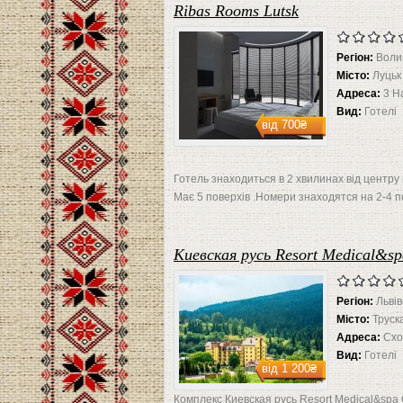
Ribas Rooms Lutsk
Регіон:
Воли
Місто:
Луцьк
Адреса:
3 H
Вид:
Готелі
від
700₴
Готель знаходиться в 2 хвилинах від центру м
Має 5 поверхів .Номери знаходятся на 2-4 по
Киевская русь Resort Medical&s
Регіон:
Львів
Місто:
Труск
Адреса:
Схо
Вид:
Готелі
від
1 200₴
Комплекс Киевская русь Resort Medical&spa