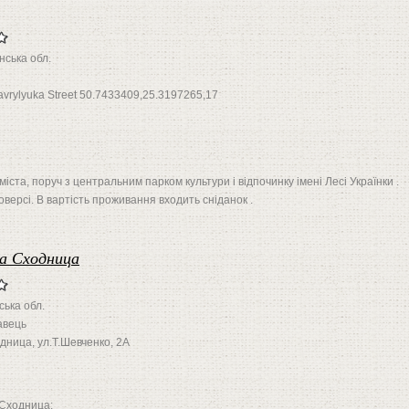
нська обл.
avrylyuka Street 50.7433409,25.3197265,17
іста, поруч з центральним парком культури і відпочинку імені Лесі Українки .
версі. В вартість проживання входить сніданок .
pa Сходница
ська обл.
авець
дница, ул.Т.Шевченко, 2А
 Сходница: