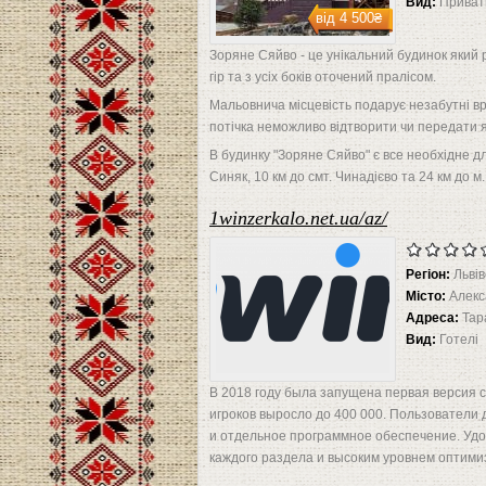
Вид:
Приват
від
4 500₴
Зоряне Сяйво - це унікальний будинок який 
гір та з усіх боків оточений пралісом.
Мальовнича місцевість подарує незабутні вра
потічка неможливо відтворити чи передати я
В будинку "Зоряне Сяйво" є все необхідне д
Синяк, 10 км до смт. Чинадієво та 24 км до 
1winzerkalo.net.ua/az/
Регіон:
Львів
Місто:
Алекс
Адреса:
Тар
Вид:
Готелі
В 2018 году была запущена первая версия с
игроков выросло до 400 000. Пользователи
и отдельное программное обеспечение. Удо
каждого раздела и высоким уровнем оптими