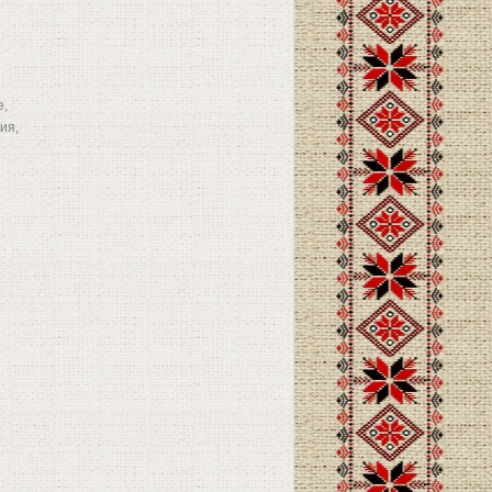
е,
ия,