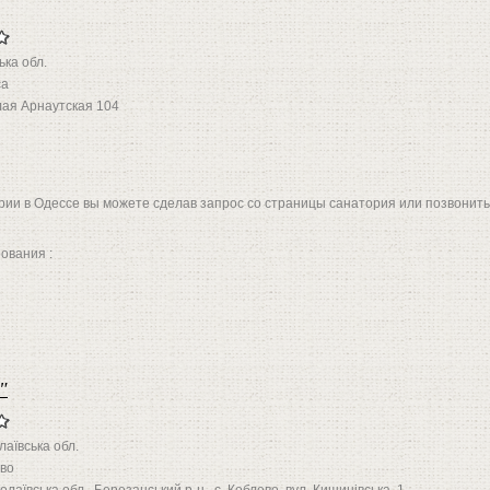
ька обл.
са
ая Арнаутская 104
рии в Одессе вы можете сделав запрос со страницы санатория или позвонить
ования :
"
аївська обл.
во