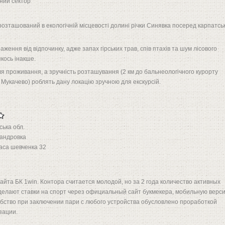
ний сектор
розташований в екологічній місцевості долині річки Синявка посеред карпатсь
ження від відпочинку, адже запах гірських трав, спів птахів та шум лісового
кось інакше.
ля проживання, а зручність розташування (2 км до бальнеологічного курорту
м. Мукачево) роблять дану локацію зручною для екскурсій.
ська обл.
андровка
аса шевченка 32
айта БК 1win. Контора считается молодой, но за 2 года количество активных
 делают ставки на спорт через официальный сайт букмекера, мобильную верс
бство при заключении пари с любого устройства обусловлено проработкой
зации.