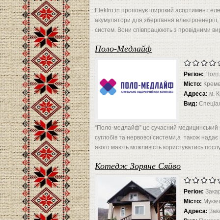
Elektro.in пропонує широкий асортимент елек
акумулятори для зберігання електроенергії,
систем. Вони співпрацюють з провідними вир
Поло-Медлайф
Регіон:
Полт
Місто:
Креме
Адреса:
м. 
Вид:
Спеціал
“Поло-медлайф” це сучасний медицинський к
суглобів та нервової системи,а також надає п
якого мають можливість користуватись послу
Котедж Зоряне Сяйво
Регіон:
Зака
Місто:
Мукач
Адреса:
Зак