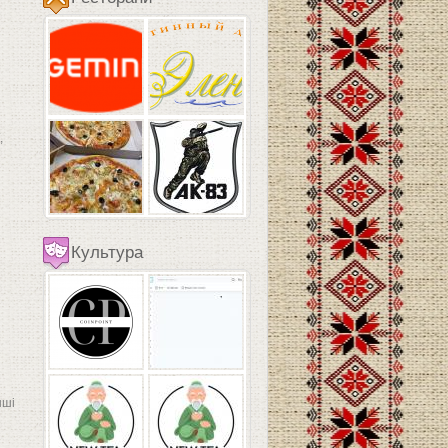
,
Культура
нші