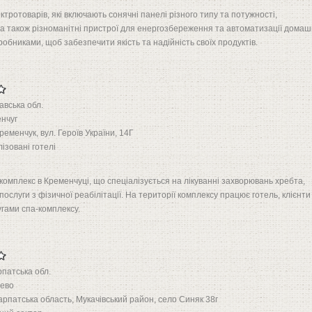
тротоварів, які включають сонячні панелі різного типу та потужності,
 а також різноманітні пристрої для енергозбереження та автоматизації домаш
обниками, щоб забезпечити якість та надійність своїх продуктів.
авська обл.
нчуг
Кременчук, вул. Героїв України, 14Г
ізовані готелі
омплекс в Кременчуці, що спеціалізується на лікуванні захворювань хребта,
ослуги з фізичної реабілітації. На території комплексу працює готель, клієнти
гами спа-комплексу.
рпатська обл.
ево
арпатська область, Мукачівський район, село Синяк 38г