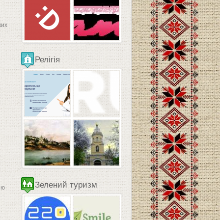
ких
Релігія
Зелений туризм
ию