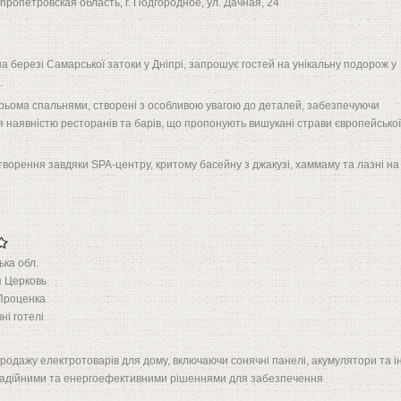
пропетровская область, г. Подгородное, ул. Дачная, 24
 березі Самарської затоки у Дніпрі, запрошує гостей на унікальну подорож у
.
трьома спальнями, створені з особливою увагою до деталей, забезпечуючи
 наявністю ресторанів та барів, що пропонують вишукані страви європейської
ворення завдяки SPA-центру, критому басейну з джакузі, хаммаму та лазні на
ька обл.
 Церковь
Проценка
ні готелі
а продажу електротоварів для дому, включаючи сонячні панелі, акумулятори та і
в надійними та енергоефективними рішеннями для забезпечення