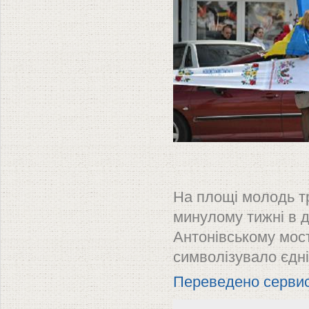
На площі молодь т
минулому тижні в д
Антонівському мост
символізувало єдні
Переведено серви