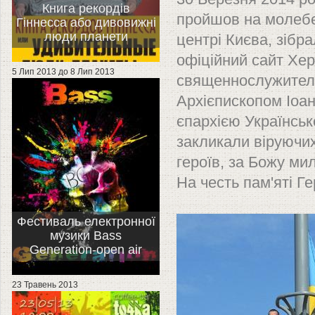
Книга рекордів
пройшов на молебен
Гіннесса або дивовижні
люди планети
центрі Києва, зібра
офіційний сайт Хер
5 Лип 2013
до
8 Лип 2013
священнослужителі
Архієпископом Іоа
єпархією Українсь
закликали віруючих
героїв, за Божу милі
На честь пам'яті Г
Фестиваль електронної
музики Bass
Generation-open air
23 Травень 2013