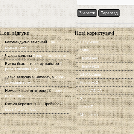
Нові відгуки
Нові користувачі
Рекомендуємо заміський
1 рік 11
CadySeave
місяців тому
SvitAL
Чудова кальяна
2 роки 4 місяці тому
Thomasevc
Був на безкоштовному майстер
2
Thomasdzq
роки 9 місяців тому
SIRKA Camp
Давно зависаю в Gamedev, а
2 роки
11 місяців тому
Proslavv12
Номерний фонд готелю 23
4 роки 2
JustinVANDA
місяці тому
Gogi
Вже 20 березня 2020. Пройшло
6
JamesToula
років 4 місяці тому
Michaelmut