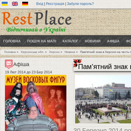
Вхід
|
Реєстрація
|
Забули пароль?
ГОЛОВНА
ПОШУК НА МАПІ
КАТАЛОГ
НОВИНИ
АФІША
ФО
Головна
»
Херсонська обл.
»
Херсон
»
Новини
»
Пам'ятний знак в Херсоні на честь 
Ви є тут
Афіша
Пам'ятний знак 
19 Лют 2014
до
23 Бер 2014
30 Березня 2014 ро